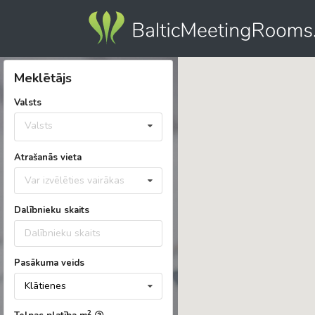
Meklētājs
Valsts
Valsts
Atrašanās vieta
Var izvēlēties vairākas
Dalībnieku skaits
Pasākuma veids
Klātienes
2