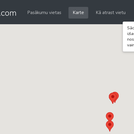
Pasākumu vietas
Karte
Kā atrast vietu
Sāc
izl
nos
vai