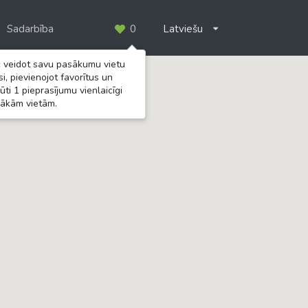
Sadarbība
0
Latviešu
 veidot savu pasākumu vietu
asi, pievienojot favorītus un
ūti 1 pieprasījumu vienlaicīgi
rākām vietām.