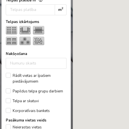
Telpas platība m
2
m
Telpas izkārtojums
Nakšņošana
Rādīt vietas ar īpašiem
piedāvājumiem
Papildus telpa grupu darbiem
Telpa ar skatuvi
Korporatīvais bankets
Pasākuma vietas veids
Neierastas vietas