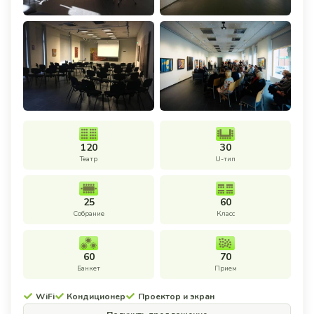
120
30
Театр
U-тип
25
60
Собрание
Класс
60
70
Банкет
Прием
WiFi
Кондиционер
Проектор и экран