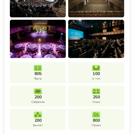
805
100
Театр
U-тип
200
250
Собрание
Класс
200
800
Банкет
Прием