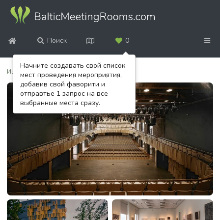
Поиск
0
Начните создавать свой список
Ивент-площадки
/
Концертный зал Цесис
мест проведения мероприятия,
добавив свой фаворити и
отправтье 1 запрос на все
выбранные места сразу.