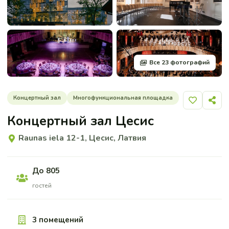
Все 23 фотографий
Концертный зал
Многофункциональная площадка
Добавить 
Поде
Концертный зал Цесис
Raunas iela 12-1, Цесис, Латвия
До 805
гостей
3 помещений