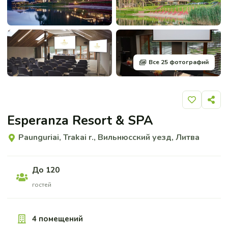
Все 25 фотографий
Добавить 
Поде
Esperanza Resort & SPA
Paunguriai, Trakai r., Вильнюсский уезд, Литва
До 120
гостей
4 помещений