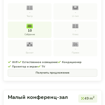
-
-
Театр
U-тип
10
-
Собрание
Класс
-
-
Банкет
Прием
WiFi
Естественное освещение
Кондиционер
Проектор и экран
TV
Получить предложение
Малый конференц-зал
2
49 m