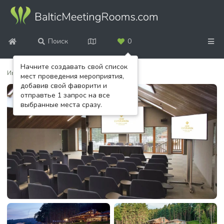
Поиск
0
Начните создавать свой список
Ивент-площадки
/
Esperanza Resort & SPA
мест проведения мероприятия,
добавив свой фаворити и
отправтье 1 запрос на все
выбранные места сразу.