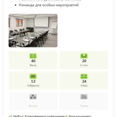
Команда для особых мероприятий
40
20
Театр
U-тип
12
24
Собрание
Класс
-
-
Банкет
Прием
WiFi
Естественное освещение
Кондиционер