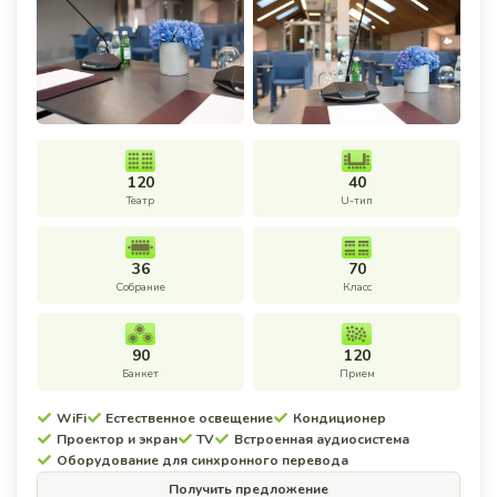
120
40
Театр
U-тип
36
70
Собрание
Класс
90
120
Банкет
Прием
WiFi
Естественное освещение
Кондиционер
Проектор и экран
TV
Встроенная аудиосистема
Оборудование для синхронного перевода
Получить предложение