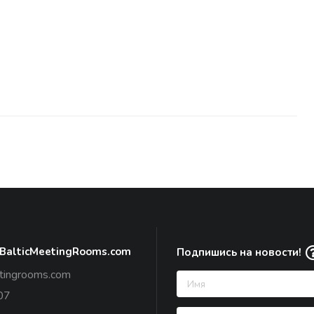
 BalticMeetingRooms.com
Подпишись на новости!
tingrooms.com
07