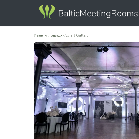
Ивент-площадки
/
Eviart Gallery