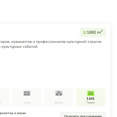
2
1682 m
дюсеров, музыкантов и профессионалов культурной отрасли
 культурных событий.
-
-
1441
е
Класс
Банкет
Прием
роектор и экран
Получить предложение