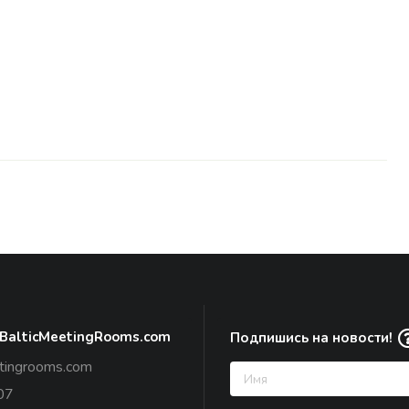
 BalticMeetingRooms.com
Подпишись на новости!
tingrooms.com
07