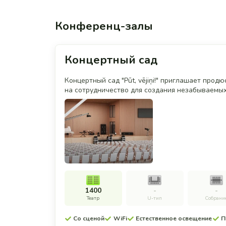
Конференц-залы
Концертный сад
Концертный сад "Pūt, vējiņi!" приглашает про
на сотрудничество для создания незабываемых
1400
-
-
Театр
U-тип
Собрани
Со сценой
WiFi
Естественное освещение
П