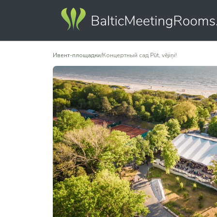
Ивент-площадки
/
Концертный сад Pūt, vējiņi!