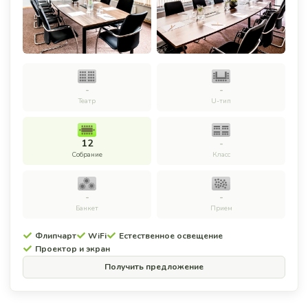
-
-
Театр
U-тип
12
-
Собрание
Класс
-
-
Банкет
Прием
Флипчарт
WiFi
Естественное освещение
Проектор и экран
Получить предложение