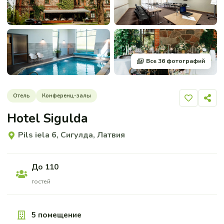
Все 36 фотографий
Отель
Конференц-залы
Добавить 
Поде
Hotel Sigulda
Pils iela 6, Сигулда, Латвия
До 110
гостей
5 помещение