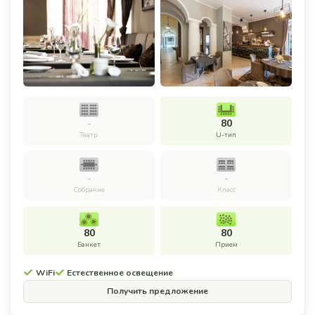
-
80
Театр
U-тип
-
-
Собрание
Класс
80
80
Банкет
Прием
WiFi
Естественное освещение
Получить предложение